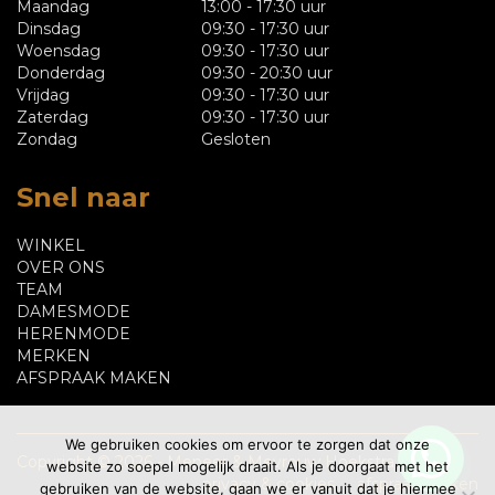
Maandag
13:00 - 17:30 uur
Dinsdag
09:30 - 17:30 uur
Woensdag
09:30 - 17:30 uur
Donderdag
09:30 - 20:30 uur
Vrijdag
09:30 - 17:30 uur
Zaterdag
09:30 - 17:30 uur
Zondag
Gesloten
Snel naar
WINKEL
OVER ONS
TEAM
DAMESMODE
HERENMODE
MERKEN
AFSPRAAK MAKEN
We gebruiken cookies om ervoor te zorgen dat onze
Copyright © 2026 - Meneer & Mevrouw Hoekstra
website zo soepel mogelijk draait. Als je doorgaat met het
privacy & cookies
afspraak maken
gebruiken van de website, gaan we er vanuit dat je hiermee